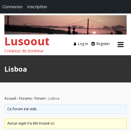
Connexion
Inscription
Lusoout
Log in
Register
Créateur de bonheur
Skip
to
Lisboa
content
Accueil
›
Forums
›
Forum
›
Lisboa
Ce forum est vide.
Aucun sujet n’a été trouvé ici.